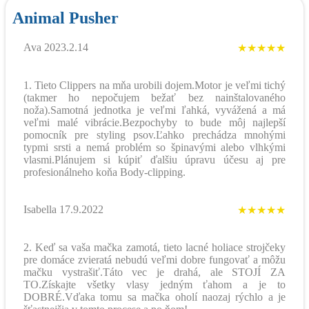
Animal Pusher
Ava 2023.2.14
★★★★★
1. Tieto Clippers na mňa urobili dojem.Motor je veľmi tichý
(takmer ho nepočujem bežať bez nainštalovaného
noža).Samotná jednotka je veľmi ľahká, vyvážená a má
veľmi malé vibrácie.Bezpochyby to bude môj najlepší
pomocník pre styling psov.Ľahko prechádza mnohými
typmi srsti a nemá problém so špinavými alebo vlhkými
vlasmi.Plánujem si kúpiť ďalšiu úpravu účesu aj pre
profesionálneho koňa Body-clipping.
Isabella 17.9.2022
★★★★★
2. Keď sa vaša mačka zamotá, tieto lacné holiace strojčeky
pre domáce zvieratá nebudú veľmi dobre fungovať a môžu
mačku vystrašiť.Táto vec je drahá, ale STOJÍ ZA
TO.Získajte všetky vlasy jedným ťahom a je to
DOBRÉ.Vďaka tomu sa mačka oholí naozaj rýchlo a je