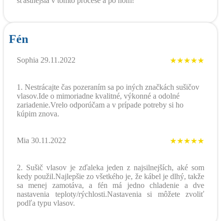
šťastnejšia v tomto procese a po ňom!
Fén
Sophia 29.11.2022
★★★★★
1. Nestrácajte čas pozeraním sa po iných značkách sušičov
vlasov.Ide o mimoriadne kvalitné, výkonné a odolné
zariadenie.Vrelo odporúčam a v prípade potreby si ho
kúpim znova.
Mia 30.11.2022
★★★★★
2. Sušič vlasov je zďaleka jeden z najsilnejších, aké som
kedy použil.Najlepšie zo všetkého je, že kábel je dlhý, takže
sa menej zamotáva, a fén má jedno chladenie a dve
nastavenia teploty/rýchlosti.Nastavenia si môžete zvoliť
podľa typu vlasov.