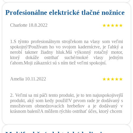
Profesionálne elektrické tlačné nožnice
Charlotte 18.8.2022
★★★★★
1.S týmto profesionálnym strojčekom na vlasy som veľmi
spokojný!Používam ho vo svojom kaderníctve, je ľahký a
nerobí takmer žiadny hluk.Má výkonný rotačný motor,
ktorý dokáže ostrihať suché/mokré vlasy jedným
ťahom.Moji zákazníci sú s ním tiež veľmi spokojní.
Amelia 10.11.2022
★★★★★
2. Veľmi sa mi páči tento produkt, je to ten najuspokojivejší
produkt, aký som kedy použil!V prvom rade je dodávaný s
množstvom obmedzovacích hrebeňov a je dodávaný v
krásnom balení!A môžem rýchlo ostrihať účes, ktorý chcem