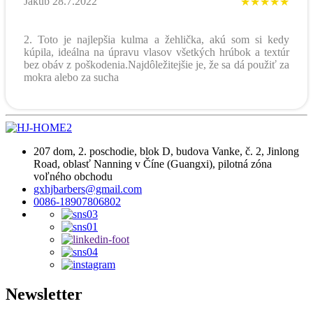
Jakub 28.7.2022
★★★★★
2. Toto je najlepšia kulma a žehlička, akú som si kedy
kúpila, ideálna na úpravu vlasov všetkých hrúbok a textúr
bez obáv z poškodenia.Najdôležitejšie je, že sa dá použiť za
mokra alebo za sucha
207 dom, 2. poschodie, blok D, budova Vanke, č. 2, Jinlong
Road, oblasť Nanning v Číne (Guangxi), pilotná zóna
voľného obchodu
gxhjbarbers@gmail.com
0086-18907806802
Newsletter