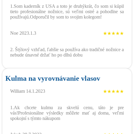
1.Som kaderník z USA a toto je druhýkrát, čo som si kúpil
tieto profesionálne nožnice, sú veľmi ostré a pohodlne sa
používajú.Odporučil by som to svojim kolegom!
Noe 2023.1.3
★★★★★
2. Štýlový vzhľad, ľahšie sa používa ako tradičné nožnice a
nebude únavné držať ho po dlhú dobu
Kulma na vyrovnávanie vlasov
William 14.1.2023
★★★★★
1.Ak chcete kulmu za skvelú cenu, táto je pre
vás!Profesionálne výsledky môžete mať aj doma, veľmi
spokojní s týmto nákupom