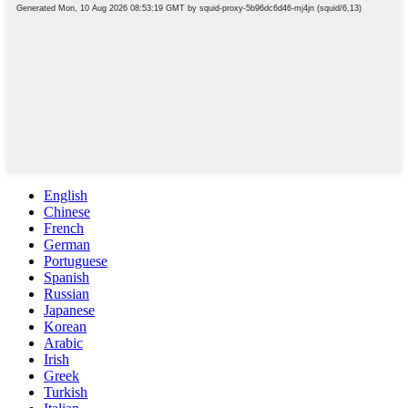
English
Chinese
French
German
Portuguese
Spanish
Russian
Japanese
Korean
Arabic
Irish
Greek
Turkish