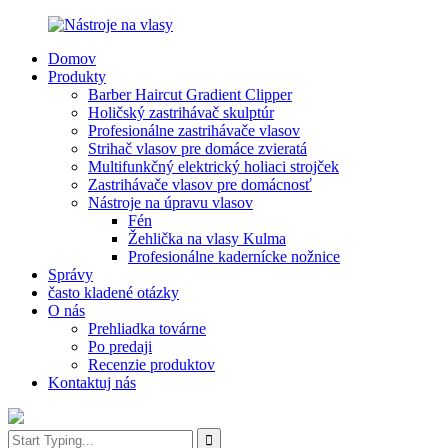
Domov
Produkty
Barber Haircut Gradient Clipper
Holičský zastrihávač skulptúr
Profesionálne zastrihávače vlasov
Strihač vlasov pre domáce zvieratá
Multifunkčný elektrický holiaci strojček
Zastrihávače vlasov pre domácnosť
Nástroje na úpravu vlasov
Fén
Žehlička na vlasy Kulma
Profesionálne kadernícke nožnice
Správy
často kladené otázky
O nás
Prehliadka továrne
Po predaji
Recenzie produktov
Kontaktuj nás