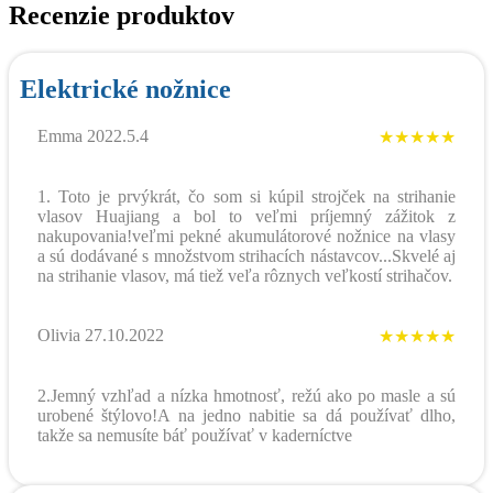
Recenzie produktov
Elektrické nožnice
Emma 2022.5.4
★★★★★
1. Toto je prvýkrát, čo som si kúpil strojček na strihanie
vlasov Huajiang a bol to veľmi príjemný zážitok z
nakupovania!veľmi pekné akumulátorové nožnice na vlasy
a sú dodávané s množstvom strihacích nástavcov...Skvelé aj
na strihanie vlasov, má tiež veľa rôznych veľkostí strihačov.
Olivia 27.10.2022
★★★★★
2.Jemný vzhľad a nízka hmotnosť, režú ako po masle a sú
urobené štýlovo!A na jedno nabitie sa dá používať dlho,
takže sa nemusíte báť používať v kaderníctve